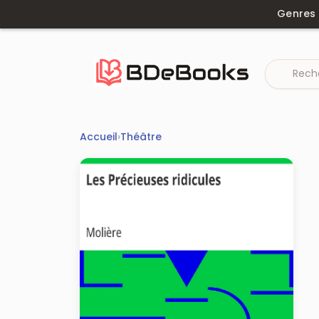
Aller
Genres
au
contenu
Accueil
›
Théâtre