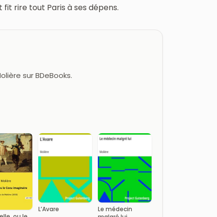
 fit rire tout Paris à ses dépens.
Molière sur BDeBooks.
L’Avare
Le médecin
lle, ou le
malgré lui