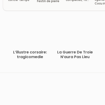
Festin de pierre
Cocu i
3
L’illustre corsaire:
La Guerre De Troie
tragicomedie
N’aura Pas Lieu