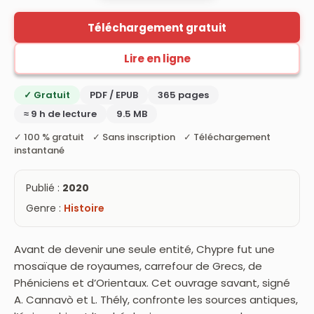
Téléchargement gratuit
Lire en ligne
✓ Gratuit
PDF / EPUB
365 pages
≈ 9 h de lecture
9.5 MB
✓ 100 % gratuit ✓ Sans inscription ✓ Téléchargement
instantané
Publié :
2020
Genre :
Histoire
Avant de devenir une seule entité, Chypre fut une
mosaïque de royaumes, carrefour de Grecs, de
Phéniciens et d’Orientaux. Cet ouvrage savant, signé
A. Cannavò et L. Thély, confronte les sources antiques,