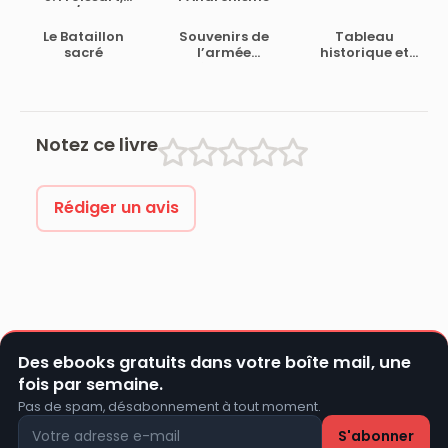
tome 1/13, 2ème
partie
Le Bataillon
Souvenirs de
Tableau
sacré
l’armée
historique et
américaine en
pittoresque de
France /
Paris depuis les
Souvenir of the
Gaulois jusqu’à
American Army
nos jours
in France
(Volume 4/8)
Notez ce livre
Rédiger un avis
Des ebooks gratuits dans votre boîte mail, une
fois par semaine.
Pas de spam, désabonnement à tout moment.