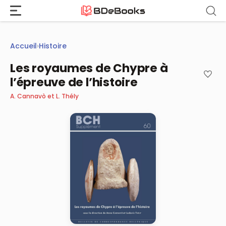
Aller
au
contenu
Accueil
›
Histoire
Les royaumes de Chypre à
l’épreuve de l’histoire
A. Cannavò et L. Thély