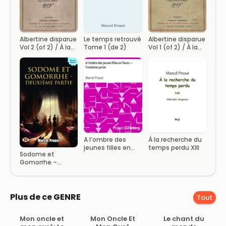
Albertine disparue
Le temps retrouvé
Albertine disparue
Vol 2 (of 2) / À la
Tome 1 (de 2)
Vol 1 (of 2) / À la
recherche du
recherche du
temps perdu,
temps perdu,
Tome 7
Tome 7
À la recherche du
A l’ombre des
temps perdu XIII
jeunes filles en
Sodome et
fleurs — Troisième
Gomorrhe –
partie
Deuxième partie
Plus de ce GENRE
Tout
Mon oncle et
Mon Oncle Et
Le chant du