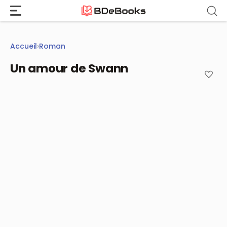
Aller
au
contenu
Accueil
›
Roman
Un amour de Swann