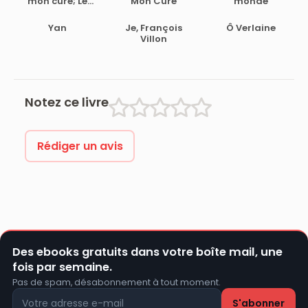
mon curé; Le
Mon Curé
monde
voeu de Nadia
Yan
Je, François
Ô Verlaine
Villon
Notez ce livre
Rédiger un avis
Des ebooks gratuits dans votre boîte mail, une
fois par semaine.
Pas de spam, désabonnement à tout moment.