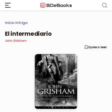
Saltar
al
contenido
Inicio
›
Intriga
El intermediario
John Grisham
Quiero leer