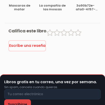
tiempo de Felipe
Mascaras de
La compañía de
3a90b72e-
III
matar
las moscas
afa0-4f57-
bccd-
89317075d307
Califica este libro
Escribe una reseña
Libros gratis en tu correo, una vez por semana.
Sin spam, cancela cuando quieras.