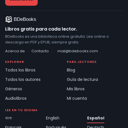
Libros gratis para cada lector.
BDeBooks es una biblioteca online gratuita. Lee online o
descarga en PDF y EPUB, siempre gratis.
Acerca de
·
Contacto
·
mail@bdebooks.com
EXPLORAR
PARA LECTORES
Todos los libros
Blog
Todos los autores
Guía de lectura
Géneros
Mis libros
Audiolibros
Mi cuenta
LEE EN TU IDIOMA
বাংলা
English
Español
Français
Português
Deutsch