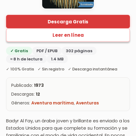
Descarga Gratis
Leer en línea
✓ Gratis
PDF / EPUB
302 páginas
≈ 8 h de lectura
1.4 MB
✓ 100% Gratis ✓ Sin registro ✓ Descarga instantánea
Publicado:
1973
Descargas:
12
Géneros:
Aventura marítima
,
Aventuras
Badyr Al Fay, un árabe joven y brillante es enviado a los
Estados Unidos para que complete su formación y se
familiarice con el modo de vida occidental. En pocos