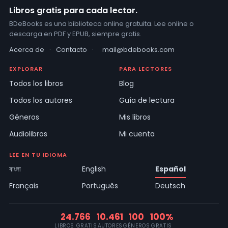
Libros gratis para cada lector.
BDeBooks es una biblioteca online gratuita. Lee online o
descarga en PDF y EPUB, siempre gratis.
Acerca de
·
Contacto
·
mail@bdebooks.com
EXPLORAR
PARA LECTORES
Todos los libros
Blog
Todos los autores
Guía de lectura
Géneros
Mis libros
Audiolibros
Mi cuenta
LEE EN TU IDIOMA
বাংলা
English
Español
Français
Português
Deutsch
24.766
10.461
100
100%
LIBROS GRATIS
AUTORES
GÉNEROS
GRATIS