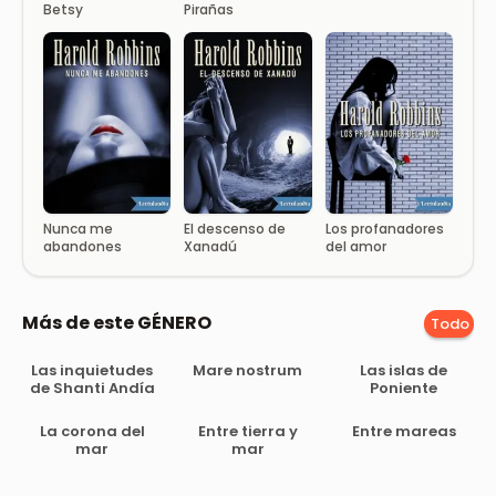
Betsy
Pirañas
Nunca me
El descenso de
Los profanadores
abandones
Xanadú
del amor
Más de este GÉNERO
Todo
Las inquietudes
Mare nostrum
Las islas de
de Shanti Andía
Poniente
La corona del
Entre tierra y
Entre mareas
mar
mar