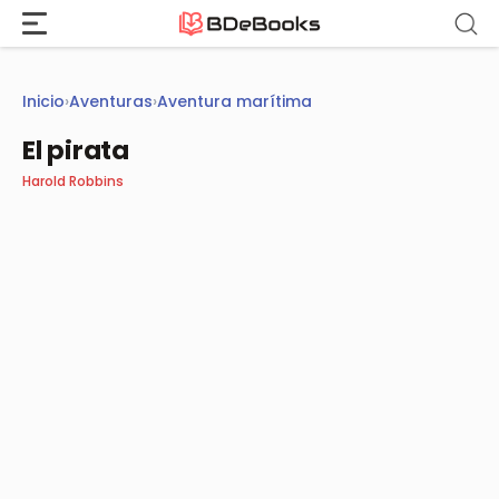
Saltar
al
contenido
Inicio
›
Aventuras
›
Aventura marítima
El pirata
Harold Robbins