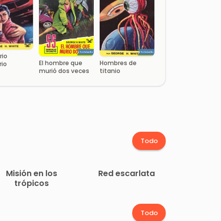
rio
El hombre que
Hombres de
rio
murió dos veces
titanio
Todo
Misión en los
Red escarlata
trópicos
Todo