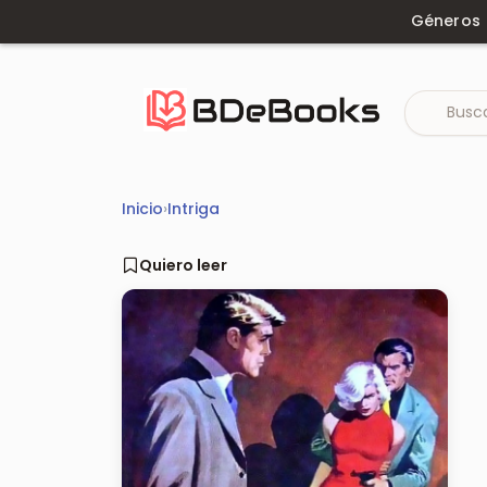
Saltar
Géneros
al
contenido
Inicio
›
Intriga
Quiero leer