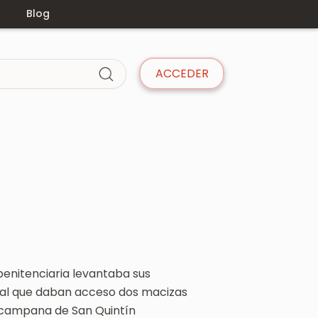
s
Blog
ACCEDER
penitenciaria levantaba sus
o, al que daban acceso dos macizas
n campana de San Quintín