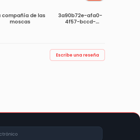
a compañía de las
3a90b72e-afa0-
moscas
4f57-bccd-
89317075d307
Escribe una reseña