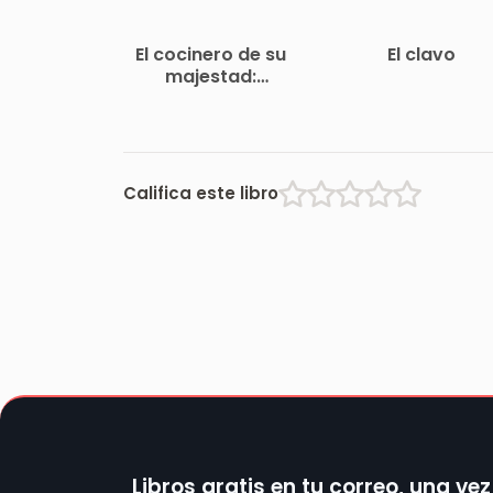
El cocinero de su
El clavo
majestad:
Memorias del
tiempo de Felipe III
Califica este libro
Libros gratis en tu correo, una ve