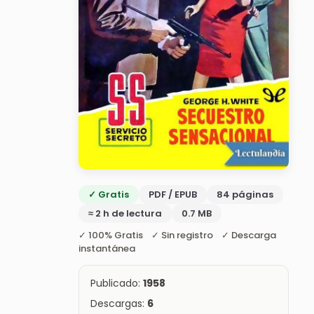
✓ Gratis
PDF / EPUB
84 páginas
≈ 2 h de lectura
0.7 MB
✓ 100% Gratis ✓ Sin registro ✓ Descarga
instantánea
Publicado:
1958
Descargas:
6