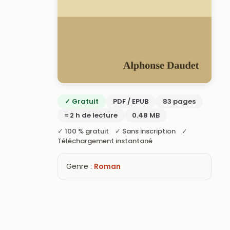
✓ Gratuit
PDF / EPUB
83 pages
≈ 2 h de lecture
0.48 MB
✓ 100 % gratuit ✓ Sans inscription ✓
Téléchargement instantané
Genre :
Roman