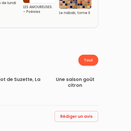
 de lundi
LES AMOUREUSES.
– Poésies
Le nabab, tome II
Tout
ot de Suzette, La
Une saison goût
citron
Rédiger un avis