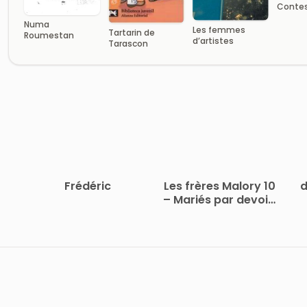
Contes
Numa
Les femmes
Tartarin de
Roumestan
d’artistes
Tarascon
Frédéric
Les frères Malory 10
d
– Mariés par devoir,
Amants pour
toujours