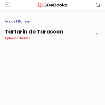
Aller
au
contenu
Accueil
›
Roman
Tartarin de Tarascon
Alphonse Daudet