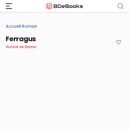
Aller
au
contenu
Accueil
›
Roman
Ferragus
Honoré de Balzac