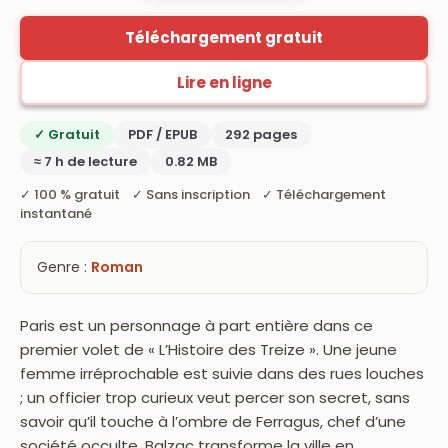
Téléchargement gratuit
Lire en ligne
✓ Gratuit
PDF / EPUB
292 pages
≈ 7 h de lecture
0.82 MB
✓ 100 % gratuit ✓ Sans inscription ✓ Téléchargement
instantané
Genre :
Roman
Paris est un personnage à part entière dans ce
premier volet de « L’Histoire des Treize ». Une jeune
femme irréprochable est suivie dans des rues louches
; un officier trop curieux veut percer son secret, sans
savoir qu’il touche à l’ombre de Ferragus, chef d’une
société occulte. Balzac transforme la ville en