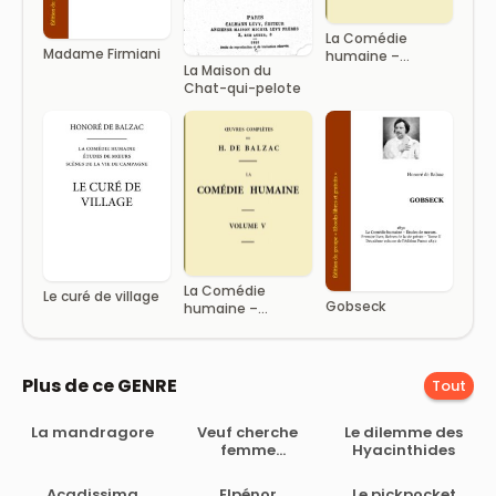
La Comédie
Madame Firmiani
humaine –
La Maison du
Volume 13
Chat-qui-pelote
La Comédie
Le curé de village
Gobseck
humaine –
Volume 05.
Scènes de la vie
de Province –
Tome 01
Plus de ce GENRE
Tout
La mandragore
Veuf cherche
Le dilemme des
femme
Hyacinthides
immortelle
Acadissima
Elpénor
Le pickpocket