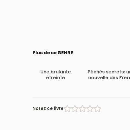
Plus de ce GENRE
Une brulante
Péchés secrets: u
étreinte
nouvelle des Frèr
Byrne (Les Frère
Byrne) (French
Edition)
Notez ce livre