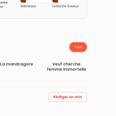
médie
Gambara
Le Bal De Sceaux
ne –
 14.
ophiques
Tout
La mandragore
Veuf cherche
femme immortelle
Rédiger un avis