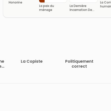
Honorine
La Co
La paix du
La Dernière
humai
ménage
Incarnation De
Volume
Vautrin
Études
philos
ne
La Copiste
Politiquement
es
correct
s