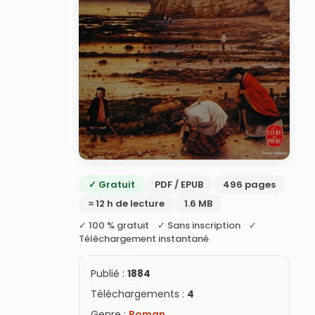
✓ Gratuit
PDF / EPUB
496 pages
≈ 12 h de lecture
1.6 MB
✓ 100 % gratuit ✓ Sans inscription ✓
Téléchargement instantané
Publié :
1884
Téléchargements :
4
Genre :
Roman