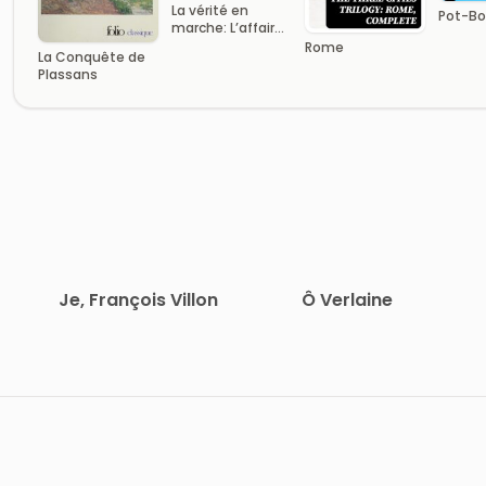
La vérité en
Pot-Bou
marche: L’affaire
Dreyfus
Rome
La Conquête de
Plassans
Je, François Villon
Ô Verlaine