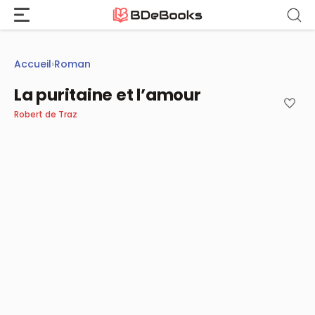
Aller
au
contenu
Accueil
›
Roman
La puritaine et l’amour
Robert de Traz