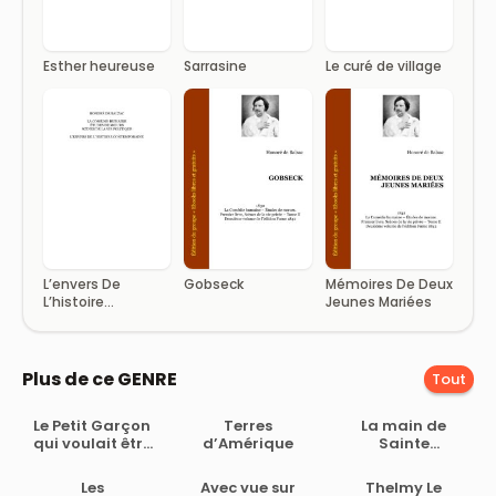
Esther heureuse
Sarrasine
Le curé de village
L’envers De
Gobseck
Mémoires De Deux
L’histoire
Jeunes Mariées
Contemporaine
Plus de ce GENRE
Tout
Le Petit Garçon
Terres
La main de
qui voulait être
d’Amérique
Sainte
mort
Modestine
Les
Avec vue sur
Thelmy Le