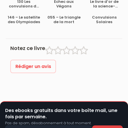
130 Les
Echec aux
Le livre d’or de
convulsions du
Végans
la science-
Temps
fiction
146 – Le satellite
055 – Le triangle
Convulsions
des Olympiades
de la mort
Solaires
Notez ce livre
Rédiger un avis
Des ebooks gratuits dans votre boîte mail, une
fois par semaine.
Pas de spam, désabonnement à tout moment.