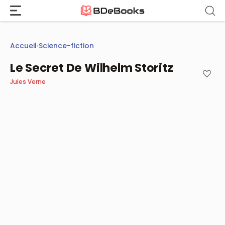
Aller
au
contenu
Accueil
›
Science-fiction
Le Secret De Wilhelm Storitz
Jules Verne