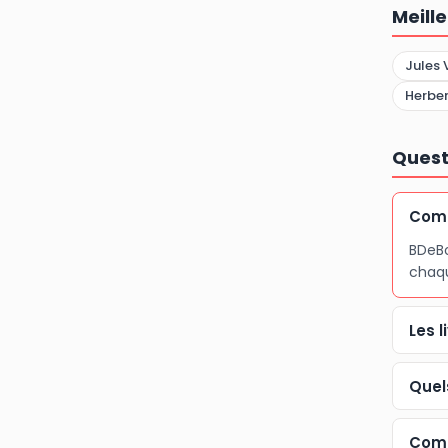
Meill
Jules 
Herber
Quest
Comb
BDeBo
chaqu
Les 
Quel
Comm