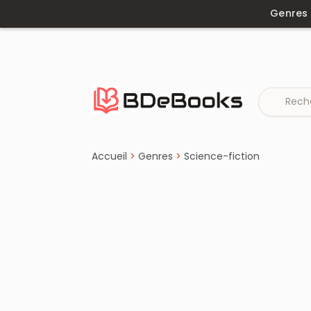
Genres
Accueil
›
Science-fiction
Aller
au
contenu
Accueil
>
Genres
>
Science-fiction