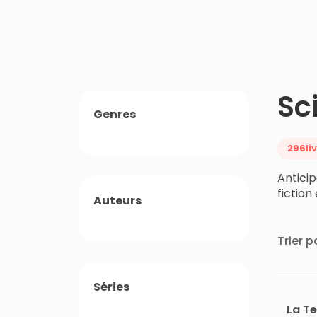
Sc
Genres
296
li
Anticip
fiction
Auteurs
Trier p
Séries
La T