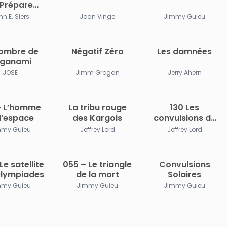
 Prépare
État Libre
n E. Siers
Joan Vinge
Jimmy Guieu
aire t. 7)
ch Edition)
’ombre de
Négatif Zéro
Les damnées
ganami
JOSE
Jimm Grogan
Jerry Ahern
– L’homme
La tribu rouge
130 Les
l’espace
des Kargois
convulsions du
Temps
mmy Guieu
Jeffrey Lord
Jeffrey Lord
Le satellite
055 – Le triangle
Convulsions
Olympiades
de la mort
Solaires
mmy Guieu
Jimmy Guieu
Jimmy Guieu