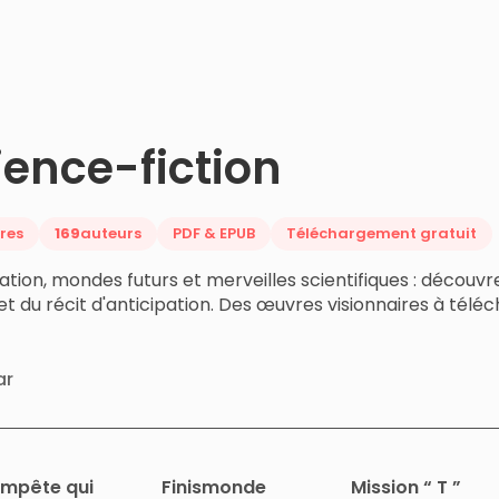
ience-fiction
vres
169
auteurs
PDF & EPUB
Téléchargement gratuit
ation, mondes futurs et merveilles scientifiques : découvr
 et du récit d'anticipation. Des œuvres visionnaires à té
ar
empête qui
Finismonde
Mission “ T ”