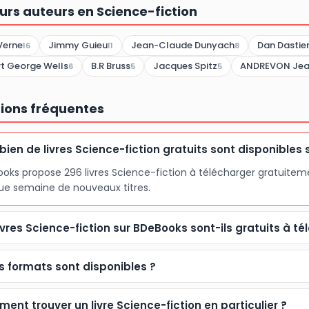
eurs auteurs en Science-fiction
Verne
Jimmy Guieu
Jean-Claude Dunyach
Dan Dastie
16
11
8
t George Wells
B.R Bruss
Jacques Spitz
ANDREVON Jean
6
5
5
ions fréquentes
ien de livres Science-fiction gratuits sont disponibles
oks propose 296 livres Science-fiction à télécharger gratuiteme
e semaine de nouveaux titres.
livres Science-fiction sur BDeBooks sont-ils gratuits à té
s formats sont disponibles ?
ent trouver un livre Science-fiction en particulier ?