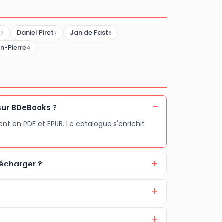
r
Daniel Piret
Jan de Fast
7
7
6
-Pierre
4
 sur BDeBooks ?
nt en PDF et EPUB. Le catalogue s'enrichit
lécharger ?