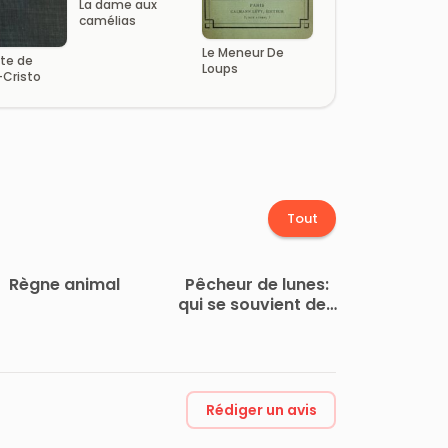
La dame aux
camélias
Le Meneur De
te de
Loups
Cristo
Tout
Règne animal
Pêcheur de lunes:
qui se souvient des
hommes–
Rédiger un avis