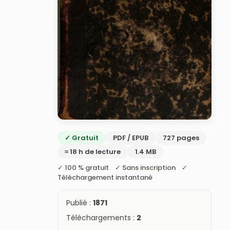
✓ Gratuit
PDF / EPUB
727 pages
≈ 18 h de lecture
1.4 MB
✓ 100 % gratuit ✓ Sans inscription ✓
Téléchargement instantané
Publié :
1871
Téléchargements :
2