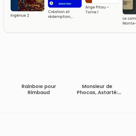
Ange Pitou –
Création et
Tome I
Ingénue 2
rédemption,
Le com
première partie:
Monte-
Le docteur
mystérieux
Rainbow pour
Monsieur de
Rimbaud
Phocas, Astarté:
Roman