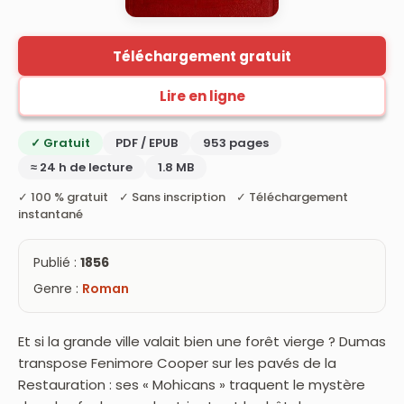
Téléchargement gratuit
Lire en ligne
✓ Gratuit
PDF / EPUB
953 pages
≈ 24 h de lecture
1.8 MB
✓ 100 % gratuit ✓ Sans inscription ✓ Téléchargement
instantané
Publié :
1856
Genre :
Roman
Et si la grande ville valait bien une forêt vierge ? Dumas
transpose Fenimore Cooper sur les pavés de la
Restauration : ses « Mohicans » traquent le mystère