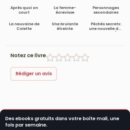
Après quoi on
La femme-
Personnages
court
écrevisse
secondaires
La neuvaine de
Une brulante
Péchés secrets:
Colette
étreinte
une nouvelle des
Frères Byrne (Les
Frères Byrne)
(French Edition)
Notez ce livre
Rédiger un avis
Des ebooks gratuits dans votre boîte mail, une
fois par semaine.