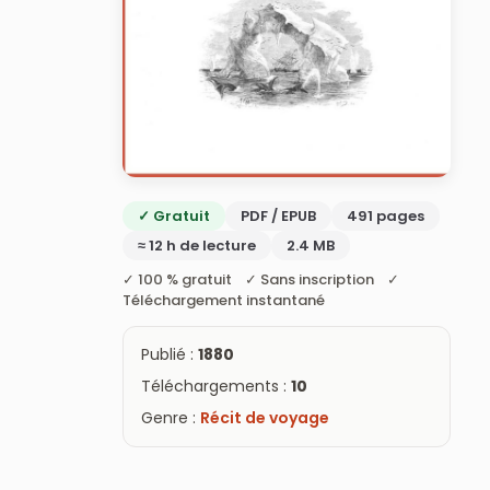
✓ Gratuit
PDF / EPUB
491 pages
≈ 12 h de lecture
2.4 MB
✓ 100 % gratuit ✓ Sans inscription ✓
Téléchargement instantané
Publié :
1880
Téléchargements :
10
Genre :
Récit de voyage