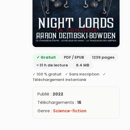
✓ Gratuit
PDF / EPUB
1239 pages
≈ 31 h de lecture
6.4 MB
✓ 100 % gratuit ✓ Sans inscription ✓
Téléchargement instantané
Publié :
2022
Téléchargements :
16
Genre :
Science-fiction