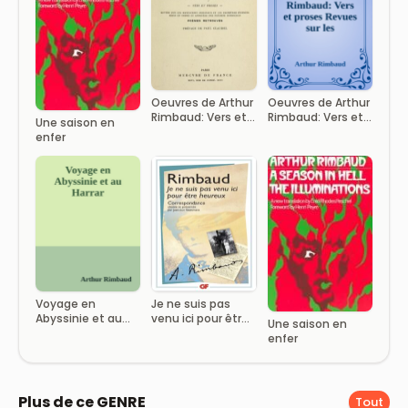
Oeuvres de Arthur
Oeuvres de Arthur
Rimbaud: Vers et
Rimbaud: Vers et
Une saison en
proses / Revues
proses Revues sur
enfer
sur les manuscrits
les manuscrits
originaux et les
originaux et les
premières
premières
éditions mises en
éditions mises en
ordre et annotées
ordre et annotées
par Paterne
par Paterne
Berrichon;
Berrichon;
poèmes retrouvés
poèmes retrouvés
Voyage en
Je ne suis pas
Abyssinie et au
venu ici pour être
Une saison en
Harrar
heureux
enfer
Plus de ce GENRE
Tout