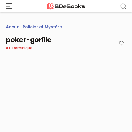
Aller
au
contenu
Accueil
›
Policier et Mystère
poker-gorille
A.L. Dominique