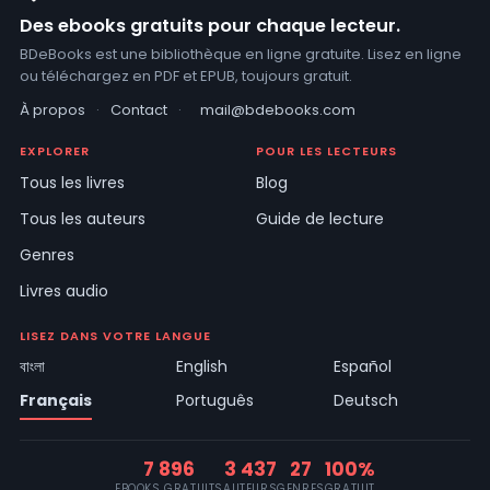
Des ebooks gratuits pour chaque lecteur.
BDeBooks est une bibliothèque en ligne gratuite. Lisez en ligne
ou téléchargez en PDF et EPUB, toujours gratuit.
À propos
·
Contact
·
mail@bdebooks.com
EXPLORER
POUR LES LECTEURS
Tous les livres
Blog
Tous les auteurs
Guide de lecture
Genres
Livres audio
LISEZ DANS VOTRE LANGUE
বাংলা
English
Español
Français
Português
Deutsch
7 896
3 437
27
100%
EBOOKS GRATUITS
AUTEURS
GENRES
GRATUIT