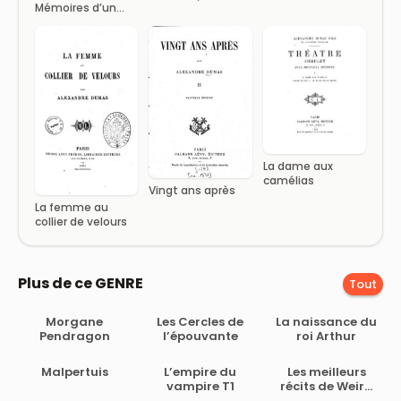
Mémoires d’un
2/2
médecin Tome III
La dame aux
camélias
Vingt ans après
La femme au
collier de velours
Plus de ce GENRE
Tout
Morgane
Les Cercles de
La naissance du
Pendragon
l’épouvante
roi Arthur
Malpertuis
L’empire du
Les meilleurs
vampire T1
récits de Weird
Tales Tome I