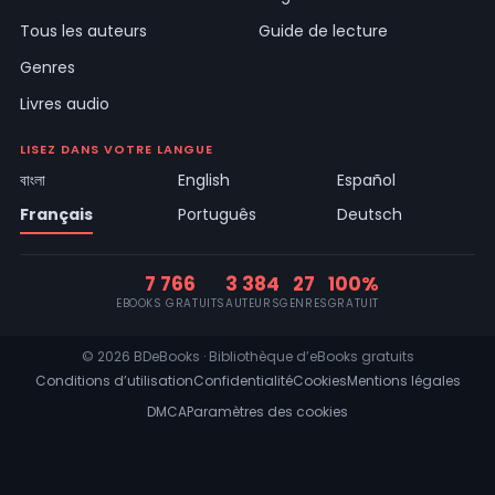
Tous les auteurs
Guide de lecture
Genres
Livres audio
LISEZ DANS VOTRE LANGUE
বাংলা
English
Español
Français
Português
Deutsch
7 766
3 384
27
100%
EBOOKS GRATUITS
AUTEURS
GENRES
GRATUIT
© 2026 BDeBooks · Bibliothèque d’eBooks gratuits
Conditions d’utilisation
Confidentialité
Cookies
Mentions légales
DMCA
Paramètres des cookies