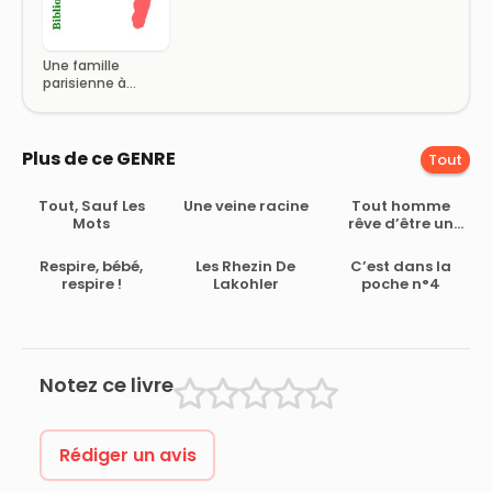
Une famille
parisienne à
Madagascar
avant et pendant
l’Expédition
Plus de ce GENRE
Tout
Tout, Sauf Les
Une veine racine
Tout homme
Mots
rêve d’être un
gangster
Respire, bébé,
Les Rhezin De
C’est dans la
respire !
Lakohler
poche n°4
Notez ce livre
Rédiger un avis