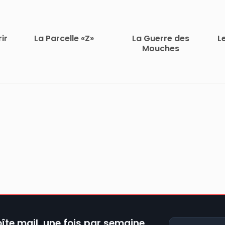
ir
La Parcelle «Z»
La Guerre des
L
Mouches
îte mail, une fois par semaine.