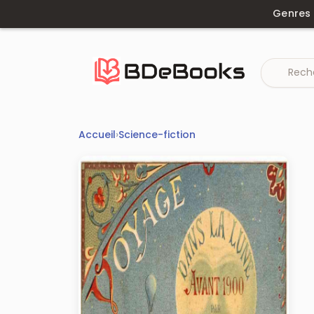
Aller
Genres
au
contenu
Accueil
›
Science-fiction