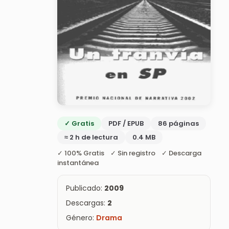
✓ Gratis
PDF / EPUB
86 páginas
≈ 2 h de lectura
0.4 MB
✓ 100% Gratis ✓ Sin registro ✓ Descarga
instantánea
Publicado:
2009
Descargas:
2
Género:
Drama