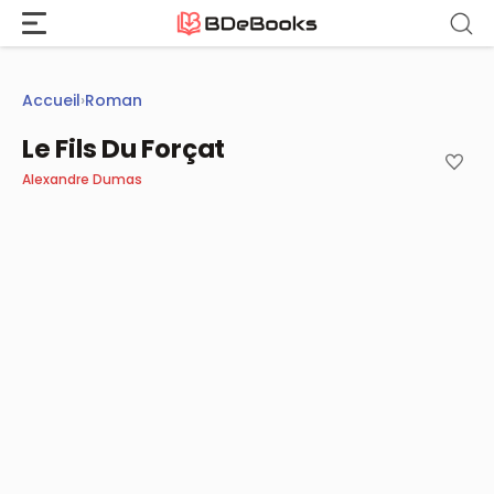
Aller
au
contenu
Accueil
›
Roman
Le Fils Du Forçat
Alexandre Dumas