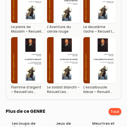
La pierre de
L’Aventure du
La deuxième
Mazarin – Recueil
cercle rouge
tache – Recueil Le
Les archives de
retour de Sherlock
Sherlock Holmes
Holmes
Flamme d’argent
Le soldat blanchi –
L’escarboucle
– Recueil Les
Recueil Les
bleue – Recueil
mémoires de
archives de
Les aventures de
Sherlock Holmes
Sherlock Holmes
Sherlock Holmes
Plus de ce GENRE
Tout
Les loups de
Jeux de
Meurtres et