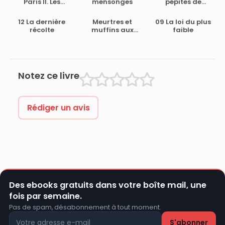
Paris II. Les
mensonges
pépites de
assises rouges
chocolat
12 La dernière
Meurtres et
09 La loi du plus
récolte
muffins aux
faible
myrtilles
Notez ce livre
Rédiger un avis
Des ebooks gratuits dans votre boîte mail, une
fois par semaine.
Pas de spam, désabonnement à tout moment.