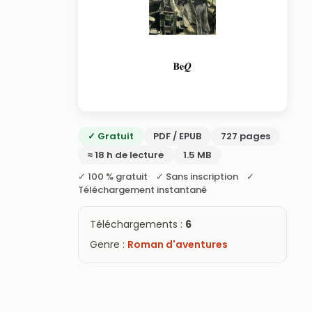
✓ Gratuit
PDF / EPUB
727 pages
≈ 18 h de lecture
1.5 MB
✓ 100 % gratuit ✓ Sans inscription ✓
Téléchargement instantané
Téléchargements :
6
Genre :
Roman d'aventures