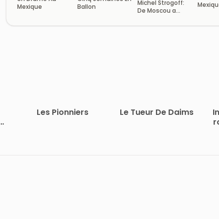
Michel Strogoff:
Mexiqu
Mexique
Ballon
De Moscou a
autres
Irkoutsk
Les Pionniers
Le Tueur De Daims
I
man
r