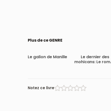
Plus de ce GENRE
Le galion de Manille
Le dernier des
mohicans: Le ro
de Bas-de-cuir
Notez ce livre