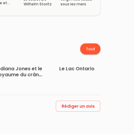
e et
Wilhelm Storitz
sous les mers
 nouvelles
Tout
ndiana Jones et le
Le Lac Ontario
oyaume du crâne
de cristal
Rédiger un avis