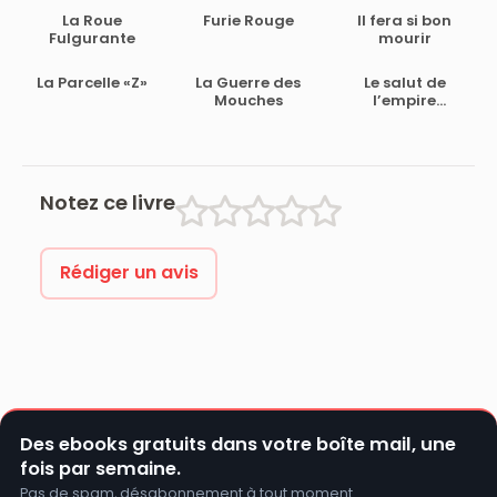
La Roue
Furie Rouge
Il fera si bon
Fulgurante
mourir
La Parcelle «Z»
La Guerre des
Le salut de
Mouches
l’empire
Shekara
Notez ce livre
Rédiger un avis
Des ebooks gratuits dans votre boîte mail, une
fois par semaine.
Pas de spam, désabonnement à tout moment.