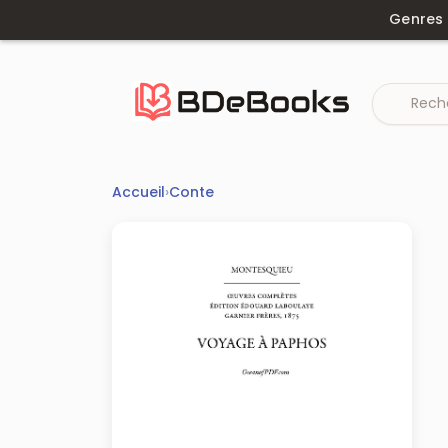
Aller
Genres
au
contenu
Accueil
›
Conte