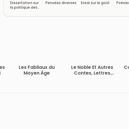
Dissertation sur
Pensées diverses
Essai sur le goût
Poésie
la politique des
romains dans la
religion
es
Les Fabliaux du
Le Noble Et Autres
Co
I
Moyen Âge
Contes, Lettres
Neuchâtloises