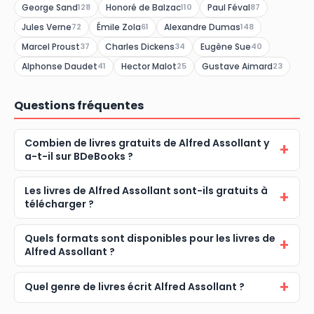
George Sand
Honoré de Balzac
Paul Féval
128
110
87
Jules Verne
Émile Zola
Alexandre Dumas
72
61
148
Marcel Proust
Charles Dickens
Eugène Sue
37
34
40
Alphonse Daudet
Hector Malot
Gustave Aimard
41
25
23
Questions fréquentes
Combien de livres gratuits de Alfred Assollant y
a-t-il sur BDeBooks ?
Les livres de Alfred Assollant sont-ils gratuits à
télécharger ?
Quels formats sont disponibles pour les livres de
Alfred Assollant ?
Quel genre de livres écrit Alfred Assollant ?