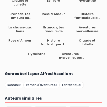
Claude et
Le Tigre
Hyacinthe
Juliette
Brancas; Les
Rose d’Amour
Histoire
amours de
fantastique du
Quaterquem
célèbre Pierrot /
Écrite par le
La chasse aux
Brancas; Les
Aventures
magicien
lions
amours de
merveilleuses
Alcofribas;
Quaterquem
mais
traduite du
authentiques
Rose d’Amour
Histoire
Claude et
sogdien par
du capitaine
fantastique du
Juliette
Alfred Assollant
Corcoran,
célèbre Pierrot
Deuxième partie
Écrite par le
Hyacinthe
Aventures
magicien
merveilleuses
Alcofribas;
mais
traduite du
authentiques
sogdien par
du capitaine
Alfred Assollant
Corcoran,
Genres écrits par Alfred Assollant
Première Partie
Roman
Roman d'aventures
Fantastique
10
3
1
Auteurs similaires