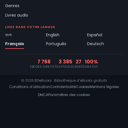
Genres
Livres audio
LISEZ DANS VOTRE LANGUE
বাংলা
English
Español
Français
Português
Deutsch
7 768
3 385
27
100%
EBOOKS GRATUITS
AUTEURS
GENRES
GRATUIT
© 2026 BDeBooks · Bibliothèque d’eBooks gratuits
Conditions d’utilisation
Confidentialité
Cookies
Mentions légales
DMCA
Paramètres des cookies