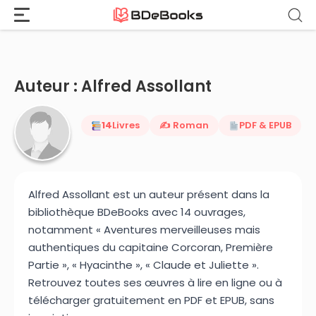
Accueil
›
Alfred Assollant
Aller
au
contenu
Auteur : Alfred Assollant
14
Livres
✍️ Roman
PDF & EPUB
Alfred Assollant est un auteur présent dans la
bibliothèque BDeBooks avec 14 ouvrages,
notamment « Aventures merveilleuses mais
authentiques du capitaine Corcoran, Première
Partie », « Hyacinthe », « Claude et Juliette ».
Retrouvez toutes ses œuvres à lire en ligne ou à
télécharger gratuitement en PDF et EPUB, sans