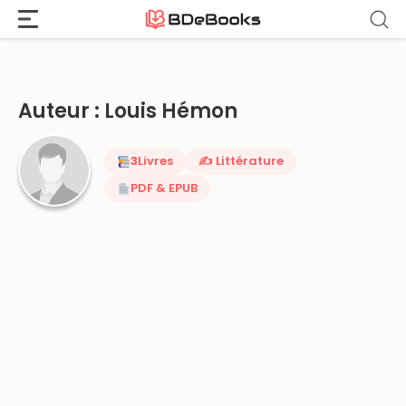
Accueil
›
Louis Hémon
Aller
au
contenu
Auteur : Louis Hémon
3
Livres
✍️ Littérature
PDF & EPUB