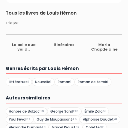
Tous les livres de Louis Hémon
Trier par
La belle que
Itinéraires
Maria
voilà…
Chapdelaine
Genres écrits par Louis Hémon
Littérature
Nouvelle
Roman
Roman de terroir
1
1
1
1
Auteurs similaires
Honoré de Balzac
George Sand
Émile Zola
110
128
61
Paul Féval
Guy de Maupassant
Alphonse Daudet
87
46
41
Alexandre Dumas
Marcel Proust
Colette
148
37
32