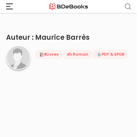
Accueil
›
Maurice Barrès
Aller
au
contenu
Auteur : Maurice Barrès
8
Livres
✍️ Roman
PDF & EPUB