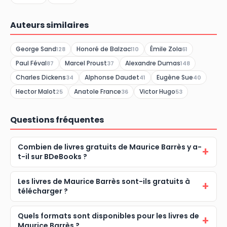
Auteurs similaires
George Sand
Honoré de Balzac
Émile Zola
128
110
61
Paul Féval
Marcel Proust
Alexandre Dumas
87
37
148
Charles Dickens
Alphonse Daudet
Eugène Sue
34
41
40
Hector Malot
Anatole France
Victor Hugo
25
36
53
Questions fréquentes
Combien de livres gratuits de Maurice Barrès y a-
t-il sur BDeBooks ?
Les livres de Maurice Barrès sont-ils gratuits à
télécharger ?
Quels formats sont disponibles pour les livres de
Maurice Barrès ?