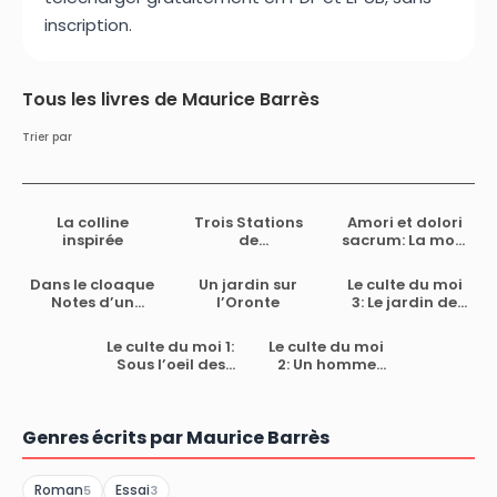
inscription.
Tous les livres de Maurice Barrès
Trier par
La colline
Trois Stations
Amori et dolori
inspirée
de
sacrum: La mort
psychothérapie
de Venise
Dans le cloaque
Un jardin sur
Le culte du moi
Notes d’un
l’Oronte
3: Le jardin de
membre de la
Bérénice
Commission
Le culte du moi 1:
Le culte du moi
d’enquête sur
Sous l’oeil des
2: Un homme
l’affaire
barbares
libre
Rochette
Genres écrits par Maurice Barrès
Roman
Essai
5
3