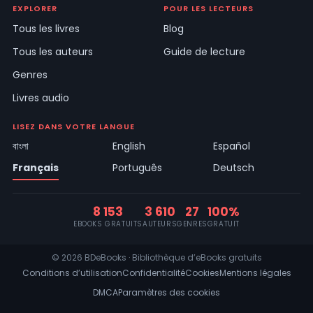
EXPLORER
POUR LES LECTEURS
Tous les livres
Blog
Tous les auteurs
Guide de lecture
Genres
Livres audio
LISEZ DANS VOTRE LANGUE
বাংলা
English
Español
Français
Português
Deutsch
8 153
3 610
27
100%
EBOOKS GRATUITS
AUTEURS
GENRES
GRATUIT
© 2026 BDeBooks · Bibliothèque d’eBooks gratuits
Conditions d’utilisation
Confidentialité
Cookies
Mentions légales
DMCA
Paramètres des cookies