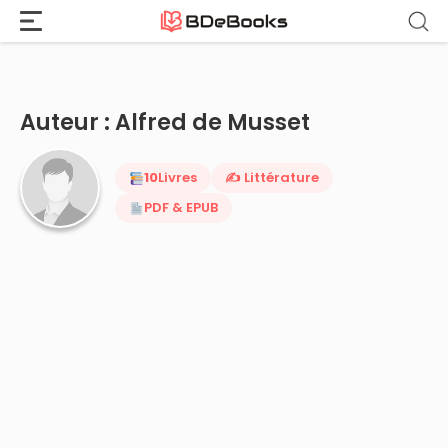
Accueil
›
Alfred de Musset
Aller
au
contenu
Auteur : Alfred de Musset
10
Livres
✍️ Littérature
PDF & EPUB