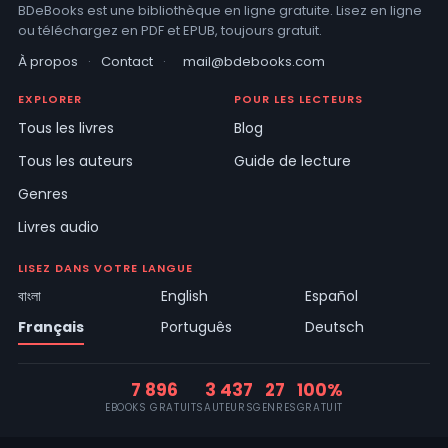
BDeBooks est une bibliothèque en ligne gratuite. Lisez en ligne
ou téléchargez en PDF et EPUB, toujours gratuit.
À propos
·
Contact
·
mail@bdebooks.com
EXPLORER
POUR LES LECTEURS
Tous les livres
Blog
Tous les auteurs
Guide de lecture
Genres
Livres audio
LISEZ DANS VOTRE LANGUE
বাংলা
English
Español
Français
Português
Deutsch
7 896
3 437
27
100%
EBOOKS GRATUITS
AUTEURS
GENRES
GRATUIT