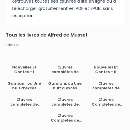
Retrouvez toutes ses œuvres à lire en ligne ou à
télécharger gratuitement en PDF et EPUB, sans
inscription.
Tous les livres de Alfred de Musset
Trier par
Nouvelles Et
Œuvres
Nouvelles Et
Contes – I
complètes de
Contes – II
Alfred de Musset
— Tome 3
Gamiani, ou Une
Gamiani, ou Une
Œuvres
nuit d’excès
nuit d’excès
complètes de
Alfred de Musset
— Tome 5
Œuvres
Œuvres
Œuvres
complètes de
complètes de
Complètes de
Alfred de Musset
Alfred de Musset
Alfred de Musset
— Tome 4
— Tome 3
— Tome 7.
Œuvres
Complètes de
Alfred de Musset
— Tome 6.