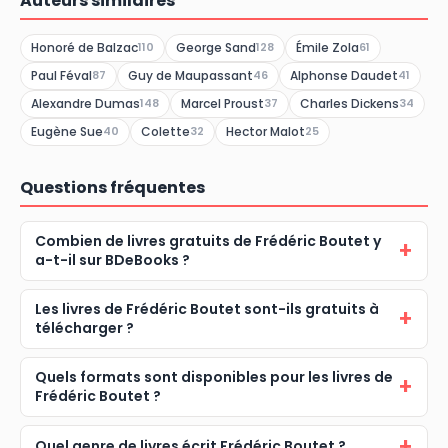
Auteurs similaires
Honoré de Balzac
George Sand
Émile Zola
110
128
61
Paul Féval
Guy de Maupassant
Alphonse Daudet
87
46
41
Alexandre Dumas
Marcel Proust
Charles Dickens
148
37
34
Eugène Sue
Colette
Hector Malot
40
32
25
Questions fréquentes
Combien de livres gratuits de Frédéric Boutet y
a-t-il sur BDeBooks ?
Les livres de Frédéric Boutet sont-ils gratuits à
télécharger ?
Quels formats sont disponibles pour les livres de
Frédéric Boutet ?
Quel genre de livres écrit Frédéric Boutet ?