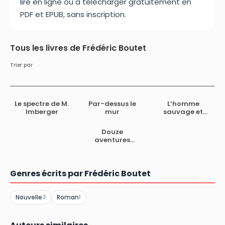
lire en ligne ou à télécharger gratuitement en
PDF et EPUB, sans inscription.
Tous les livres de Frédéric Boutet
Trier par
Le spectre de M.
Par-dessus le
L’homme
Imberger
mur
sauvage et
Julius Pingouin
Douze
aventures
sentimentales,
suivies d’autres
histoires d’à
présent
Genres écrits par Frédéric Boutet
Nouvelle
Roman
3
1