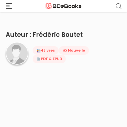
Accueil
›
Frédéric Boutet
Aller
au
contenu
Auteur : Frédéric Boutet
4
Livres
✍️ Nouvelle
PDF & EPUB