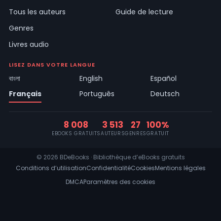
Tous les auteurs
Guide de lecture
Genres
Livres audio
LISEZ DANS VOTRE LANGUE
বাংলা
English
Español
Français
Português
Deutsch
8 008
3 513
27
100%
EBOOKS GRATUITS
AUTEURS
GENRES
GRATUIT
© 2026 BDeBooks · Bibliothèque d’eBooks gratuits
Conditions d’utilisation
Confidentialité
Cookies
Mentions légales
DMCA
Paramètres des cookies