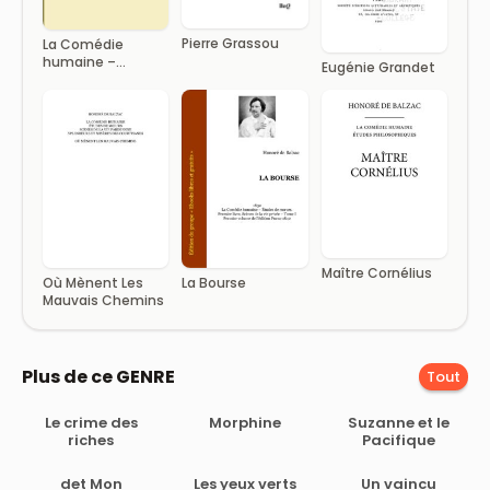
Pierre Grassou
La Comédie
humaine –
Eugénie Grandet
Volume 07.
Scènes de la vie
de Province –
Tome 03
Maître Cornélius
Où Mènent Les
La Bourse
Mauvais Chemins
Plus de ce GENRE
Tout
Le crime des
Morphine
Suzanne et le
riches
Pacifique
det Mon
Les yeux verts
Un vaincu