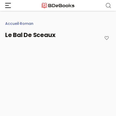
Aller
au
contenu
Accueil
›
Roman
Le Bal De Sceaux