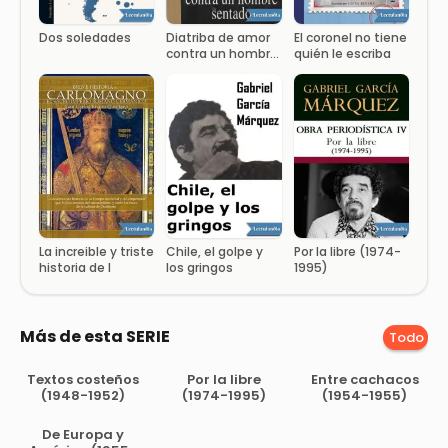
Dos soledades
Diatriba de amor
El coronel no tiene
contra un hombre
quién le escriba
sentado
La increible y triste
Chile, el golpe y
Por la libre (1974-
historia de l
los gringos
1995)
Más de esta SERIE
Todo
Textos costeños
Por la libre
Entre cachacos
(1948-1952)
(1974-1995)
(1954-1955)
De Europa y