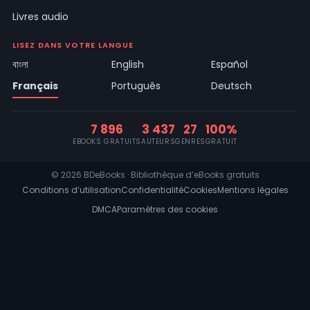
Livres audio
LISEZ DANS VOTRE LANGUE
বাংলা
English
Español
Français
Português
Deutsch
7 896
3 437
27
100%
EBOOKS GRATUITS
AUTEURS
GENRES
GRATUIT
© 2026 BDeBooks · Bibliothèque d’eBooks gratuits
Conditions d’utilisation
Confidentialité
Cookies
Mentions légales
DMCA
Paramètres des cookies