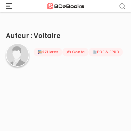
Accueil
›
Voltaire
Aller
au
contenu
Auteur : Voltaire
27
Livres
✍️ Conte
PDF & EPUB