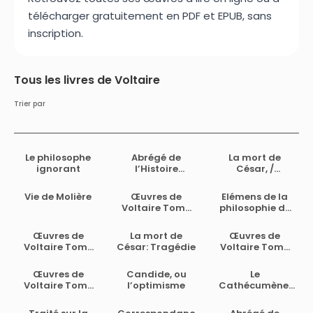
télécharger gratuitement en PDF et EPUB, sans
inscription.
Tous les livres de Voltaire
Trier par
Le philosophe
Abrégé de
La mort de
ignorant
l’Histoire
César, /
universelle
tragédie en
depuis
trois actes de
Vie de Molière
Œuvres de
Elémens de la
Charlemagne
Voltaire, avec
Voltaire Tome
philosophie de
jusques à
les changemens
XIX: Siècle de
Neuton: Mis à la
Charlequint
fait par le
Louis XIV.—Tome
portée de tout le
Œuvres de
La mort de
Œuvres de
(Tome 1)
citoyen Gohier,
I
monde
Voltaire Tome
César: Tragédie
Voltaire Tome
ministre de la
XX: Siècle de
XX: Siècle de
Justice
Louis XIV.—Tome
Louis XIV.—Tome
Œuvres de
Candide, ou
Le
II
II
Voltaire Tome
l’optimisme
Cathécumène,
XIX: Siècle de
traduit du
Louis XIV.—Tome
chinois