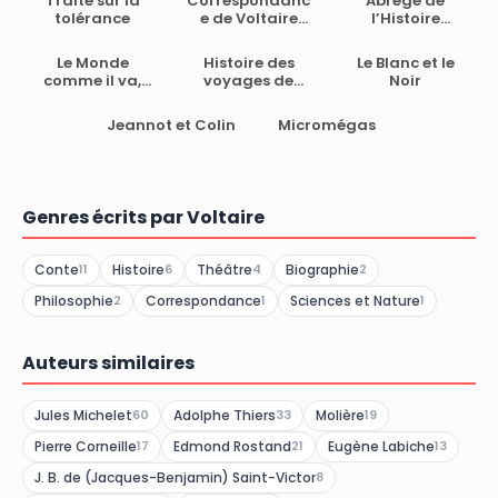
Traité sur la
Correspondanc
Abrégé de
I
tolérance
e de Voltaire
l’Histoire
avec le roi de
universelle
Prusse
depuis
Le Monde
Histoire des
Le Blanc et le
Charlemagne
comme il va,
voyages de
Noir
jusques à
vision de
Scarmentado
Charlequint
Babouc
Jeannot et Colin
Micromégas
(Tome 1)
Genres écrits par Voltaire
Conte
Histoire
Théâtre
Biographie
11
6
4
2
Philosophie
Correspondance
Sciences et Nature
2
1
1
Auteurs similaires
Jules Michelet
Adolphe Thiers
Molière
60
33
19
Pierre Corneille
Edmond Rostand
Eugène Labiche
17
21
13
J. B. de (Jacques-Benjamin) Saint-Victor
8