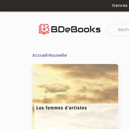
Aller
Genres
au
contenu
Accueil
›
Nouvelle