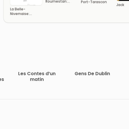
Roumestan:
Port-Tarascon
Jack
Moeurs
La Belle-
Parisiennes
Nivernaise:
Histoire d’un
vieux bateau et
de son équipage
Les Contes d’un
Gens De Dublin
es
matin