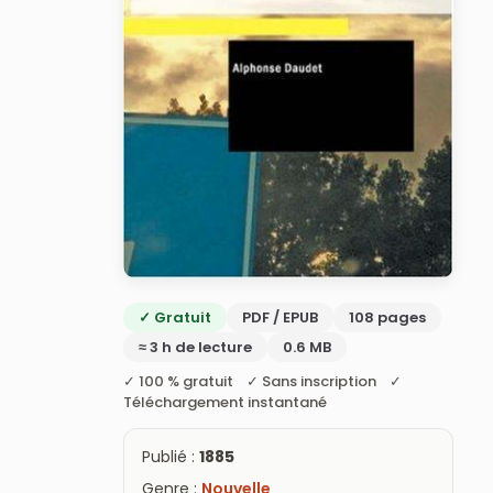
✓ Gratuit
PDF / EPUB
108 pages
≈ 3 h de lecture
0.6 MB
✓ 100 % gratuit ✓ Sans inscription ✓
Téléchargement instantané
Publié :
1885
Genre :
Nouvelle