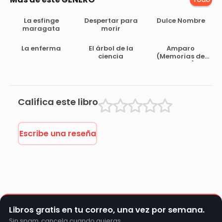
La esfinge
Despertar para
Dulce Nombre
maragata
morir
La enferma
El árbol de la
Amparo
ciencia
(Memorias de
un loco)
Califica este libro
Escribe una reseña
Libros gratis en tu correo, una vez por semana.
Sin spam, cancela cuando quieras.