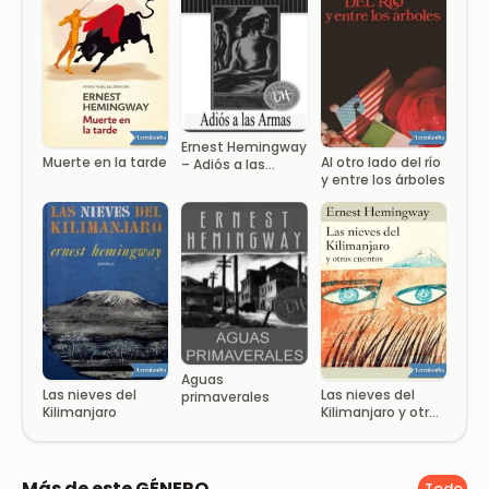
Ernest Hemingway
Muerte en la tarde
Al otro lado del río
– Adiós a las
y entre los árboles
armas
Aguas
Las nieves del
Las nieves del
primaverales
Kilimanjaro
Kilimanjaro y otros
cuentos
Más de este GÉNERO
Todo